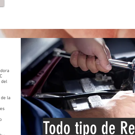
adora
/C
 del
 de la
les
o
Todo tipo de
Re