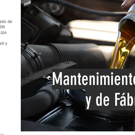
ado de
20K
 Ups
ad y
Mantenimient
y de Fáb