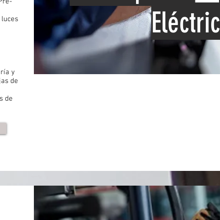
Pre-
Eléctri
 luces
ría y
jas de
s de