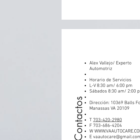
Alex Vallejo/ Experto
Automotriz
Horario de Servicios
L-V 8:30 am/ 6:00 pm
Sábados 8:30 am/ 2:00 
Contactos
Dirección: 10369 Balls F
Manassas VA 20109
T
703-420-2980
F 703-686-4204
W
WWW.VAAUTOCARE.C
E
vaautocare@gmail.co