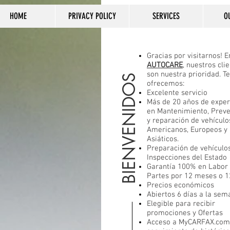
HOME
PRIVACY POLICY
SERVICES
O
Gracias por visitarnos! 
AUTOCARE
, nuestros cli
son nuestra prioridad. Te
BIENVENIDOS
ofrecemos:
Excelente servicio
Más de 20 años de exper
en Mantenimiento, Prev
y reparación de vehículo
Americanos, Europeos y
Asiáticos.
Preparación de vehículo
Inspecciones del Estado
Garantía 100% en Labor 
Partes por 12 meses o 1
Precios económicos
Abiertos 6 días a la sem
Elegible para recibir
promociones y Ofertas
Acceso a MyCARFAX.com​