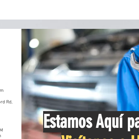
pm
ord Rd,
Estamos Aquí pa
OM
m