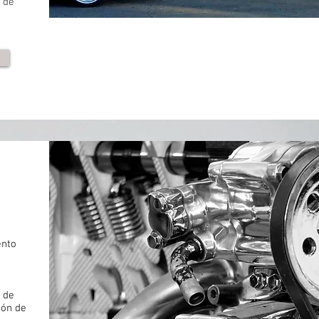
 de
ento
 de
ión de