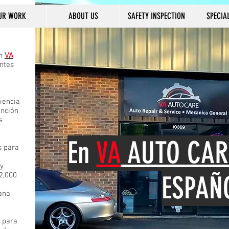
UR WORK
ABOUT US
SAFETY INSPECTION
SPECIA
En
VA
entes
iencia
ención
s
En
VA
AUTO CAR
s para
y
2,000
ESPAÑ
ana
 para