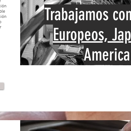
e
ción
Trabajamos con
ble
ción
o
r
Europeos, Ja
America