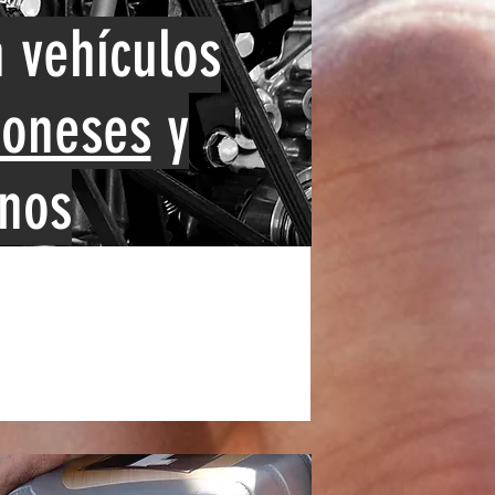
 vehículos
poneses
y
nos